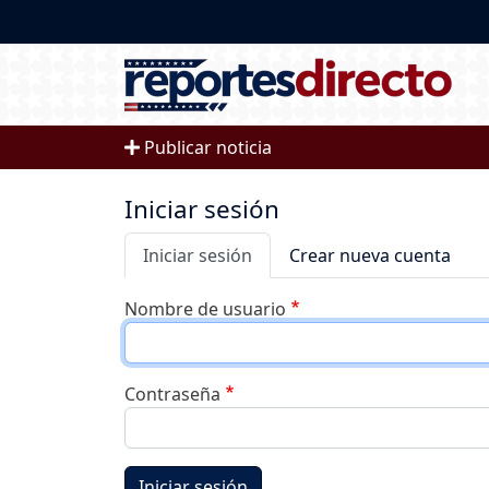
Pasar al contenido principal
Publicar noticia
Iniciar sesión
Solapas principales
Iniciar sesión
Crear nueva cuenta
Nombre de usuario
Contraseña
Iniciar sesión