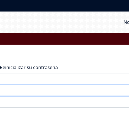
M
No
Reinicializar su contraseña