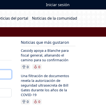
User account me
Iniciar sesión
ain navigation
ticias del portal
Noticias de la comunidad
Noticias que más gustaron
Cassidy apoya a Blanche para
fiscal general, allanando el
camino para su confirmación
0
0
Una filtración de documentos
revela la autorización de
seguridad ultrasecreta de Bill
Gates durante los años de la
COVID-19
0
0