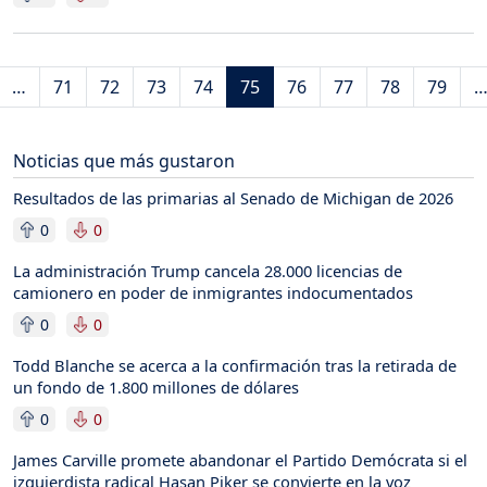
Paginación
ágina anterior
…
71
72
73
74
75
76
77
78
79
a página
Noticias que más gustaron
Resultados de las primarias al Senado de Michigan de 2026
0
0
La administración Trump cancela 28.000 licencias de
camionero en poder de inmigrantes indocumentados
0
0
Todd Blanche se acerca a la confirmación tras la retirada de
un fondo de 1.800 millones de dólares
0
0
James Carville promete abandonar el Partido Demócrata si el
izquierdista radical Hasan Piker se convierte en la voz