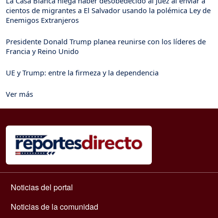
La Casa Blanca niega haber desobedecido al juez al enviar a
cientos de migrantes a El Salvador usando la polémica Ley de
Enemigos Extranjeros
Presidente Donald Trump planea reunirse con los líderes de
Francia y Reino Unido
UE y Trump: entre la firmeza y la dependencia
Ver más
Navegación principal
Noticias del portal
Noticias de la comunidad