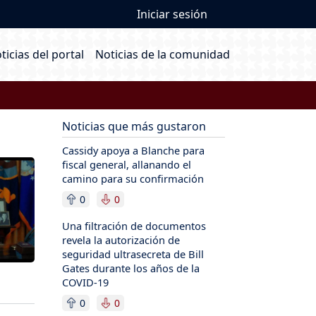
User account me
Iniciar sesión
ain navigation
ticias del portal
Noticias de la comunidad
Noticias que más gustaron
Cassidy apoya a Blanche para
fiscal general, allanando el
camino para su confirmación
0
0
Una filtración de documentos
revela la autorización de
seguridad ultrasecreta de Bill
Gates durante los años de la
COVID-19
0
0