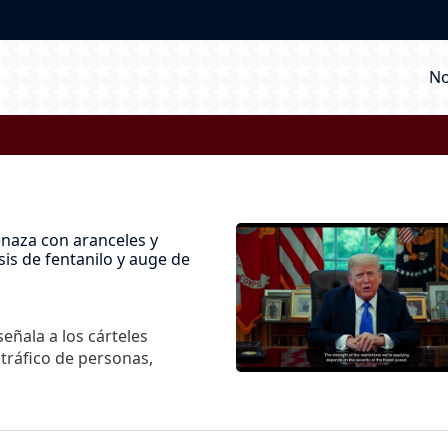
M
No
Imagen
naza con aranceles y
sis de fentanilo y auge de
eñala a los cárteles
 tráfico de personas,