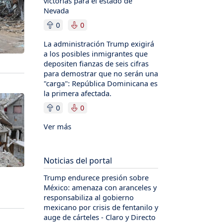
victorias para el estado de
Nevada
0
0
La administración Trump exigirá
a los posibles inmigrantes que
depositen fianzas de seis cifras
para demostrar que no serán una
"carga": República Dominicana es
la primera afectada.
0
0
Ver más
Noticias del portal
Trump endurece presión sobre
México: amenaza con aranceles y
responsabiliza al gobierno
mexicano por crisis de fentanilo y
auge de cárteles - Claro y Directo