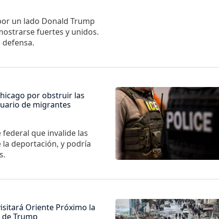
 por un lado Donald Trump
ostrarse fuertes y unidos.
 defensa.
Imagen
hicago por obstruir las
tuario de migrantes
 federal que invalide las
a deportación, y podría
s.
Imagen
visitará Oriente Próximo la
n de Trump