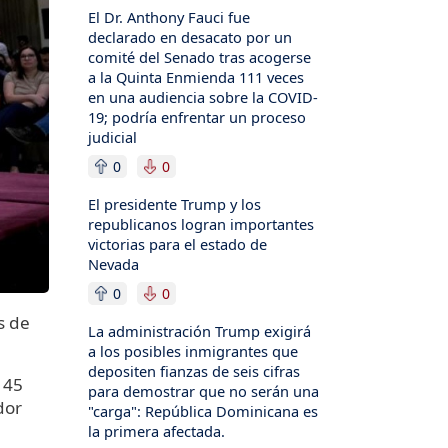
El Dr. Anthony Fauci fue
declarado en desacato por un
comité del Senado tras acogerse
a la Quinta Enmienda 111 veces
en una audiencia sobre la COVID-
19; podría enfrentar un proceso
judicial
0
0
El presidente Trump y los
republicanos logran importantes
victorias para el estado de
Nevada
0
0
s de
La administración Trump exigirá
a los posibles inmigrantes que
depositen fianzas de seis cifras
 45
para demostrar que no serán una
dor
"carga": República Dominicana es
la primera afectada.