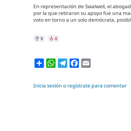
En representación de Swalwell, el aboga
por la que retiraron su apoyo fue una man
voto en torno a un solo demócrata, posib
0
0
Share
WhatsApp
Telegram
Facebook
Email
Inicia sesión o regístrate para comentar