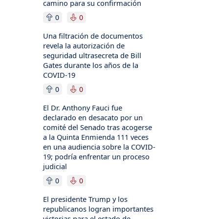
camino para su confirmación
0
0
Una filtración de documentos
revela la autorización de
seguridad ultrasecreta de Bill
Gates durante los años de la
COVID-19
0
0
El Dr. Anthony Fauci fue
declarado en desacato por un
comité del Senado tras acogerse
a la Quinta Enmienda 111 veces
en una audiencia sobre la COVID-
19; podría enfrentar un proceso
judicial
0
0
El presidente Trump y los
republicanos logran importantes
victorias para el estado de