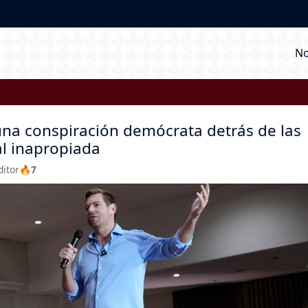
M
No
 una conspiración demócrata detrás de las
l inapropiada
ditor
🔥7