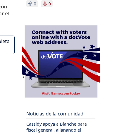
0
0
zón
r el
pleta
Noticias de la comunidad
Cassidy apoya a Blanche para
fiscal general, allanando el