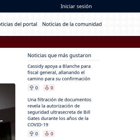
User account me
Iniciar sesión
ain navigation
ticias del portal
Noticias de la comunidad
Noticias que más gustaron
Cassidy apoya a Blanche para
fiscal general, allanando el
camino para su confirmación
0
0
Una filtración de documentos
revela la autorización de
seguridad ultrasecreta de Bill
Gates durante los años de la
COVID-19
0
0