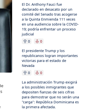
El Dr. Anthony Fauci fue
declarado en desacato por un
comité del Senado tras acogerse
a la Quinta Enmienda 111 veces
en una audiencia sobre la COVID-
19; podría enfrentar un proceso
judicial
0
0
El presidente Trump y los
republicanos logran importantes
victorias para el estado de
Nevada
0
0
La administración Trump exigirá
de
a los posibles inmigrantes que
es
depositen fianzas de seis cifras
para demostrar que no serán una
"carga": República Dominicana es
e
la primera afectada.