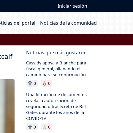
User account me
Iniciar sesión
ain navigation
ticias del portal
Noticias de la comunidad
Noticias que más gustaron
calf
Cassidy apoya a Blanche para
fiscal general, allanando el
camino para su confirmación
0
0
Una filtración de documentos
revela la autorización de
seguridad ultrasecreta de Bill
Gates durante los años de la
COVID-19
0
0