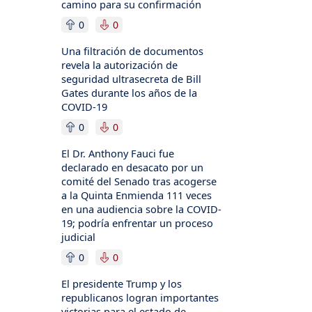
camino para su confirmación
0
0
Una filtración de documentos
revela la autorización de
seguridad ultrasecreta de Bill
Gates durante los años de la
COVID-19
0
0
El Dr. Anthony Fauci fue
declarado en desacato por un
comité del Senado tras acogerse
a la Quinta Enmienda 111 veces
en una audiencia sobre la COVID-
19; podría enfrentar un proceso
judicial
0
0
El presidente Trump y los
republicanos logran importantes
victorias para el estado de