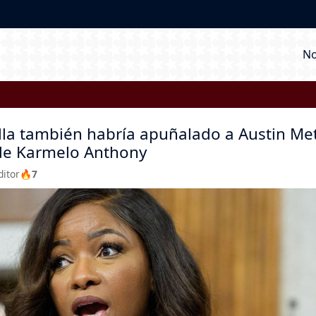
M
No
lla también habría apuñalado a Austin Met
de Karmelo Anthony
ditor
🔥7