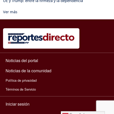
UE y Trump: entre la firmeza y la dependencia
Ver más
Navegación principal
Noticias del portal
Noticias de la comunidad
Política de privacidad
Términos de Servicio
Menú de cuenta de usuario
Iniciar sesión