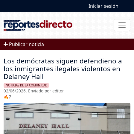
User account
Pasar al contenido principal
Iniciar sesión
Publicar noticia
Los demócratas siguen defendieno a
los inmigrantes ilegales violentos en
Delaney Hall
NOTICIAS DE LA COMUNIDAD
02/06/2026. Enviado por editor
🔥7
Imagen