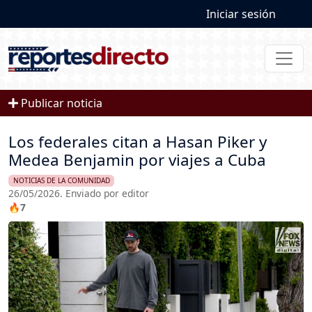
User account
Pasar al contenido principal
Iniciar sesión
Publicar noticia
Los federales citan a Hasan Piker y
Medea Benjamin por viajes a Cuba
NOTICIAS DE LA COMUNIDAD
26/05/2026. Enviado por editor
🔥7
Imagen