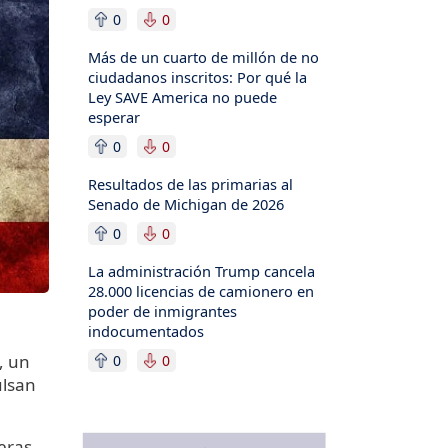
0
0
Más de un cuarto de millón de no
ciudadanos inscritos: Por qué la
Ley SAVE America no puede
esperar
0
0
Resultados de las primarias al
Senado de Michigan de 2026
0
0
La administración Trump cancela
28.000 licencias de camionero en
poder de inmigrantes
indocumentados
, un
0
0
ulsan
eras,