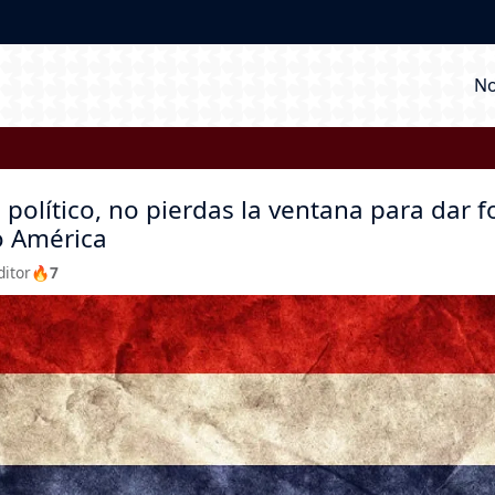
M
No
 político, no pierdas la ventana para dar 
to América
ditor
🔥7