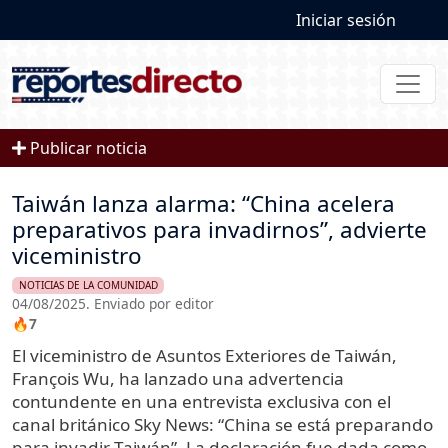
User account
Pasar al contenido principal
Iniciar sesión
Publicar noticia
Taiwán lanza alarma: “China acelera
preparativos para invadirnos”, advierte
viceministro
NOTICIAS DE LA COMUNIDAD
04/08/2025. Enviado por editor
🔥7
El viceministro de Asuntos Exteriores de Taiwán,
François Wu, ha lanzado una advertencia
contundente en una entrevista exclusiva con el
canal británico Sky News: “China se está preparando
para invadir Taiwán”. La declaración fue dada como