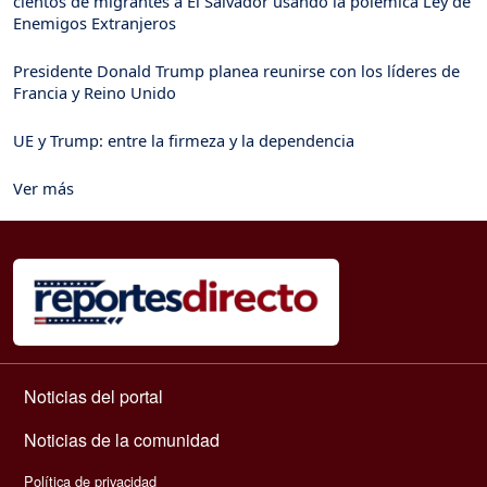
cientos de migrantes a El Salvador usando la polémica Ley de
Enemigos Extranjeros
Presidente Donald Trump planea reunirse con los líderes de
Francia y Reino Unido
UE y Trump: entre la firmeza y la dependencia
Ver más
Navegación principal
Noticias del portal
Noticias de la comunidad
Política de privacidad