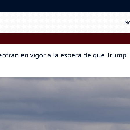
M
No
entran en vigor a la espera de que Trump