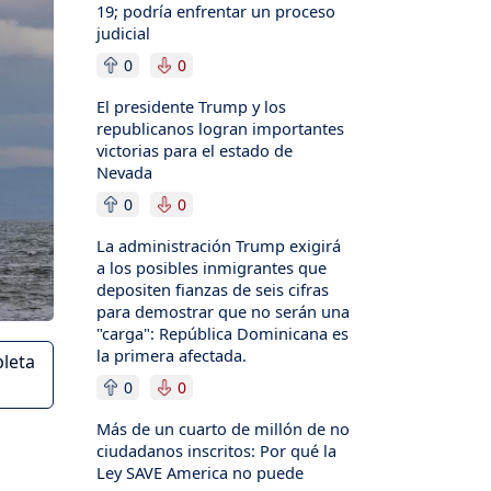
19; podría enfrentar un proceso
judicial
0
0
El presidente Trump y los
republicanos logran importantes
victorias para el estado de
Nevada
0
0
La administración Trump exigirá
a los posibles inmigrantes que
depositen fianzas de seis cifras
para demostrar que no serán una
"carga": República Dominicana es
la primera afectada.
pleta
0
0
Más de un cuarto de millón de no
ciudadanos inscritos: Por qué la
Ley SAVE America no puede