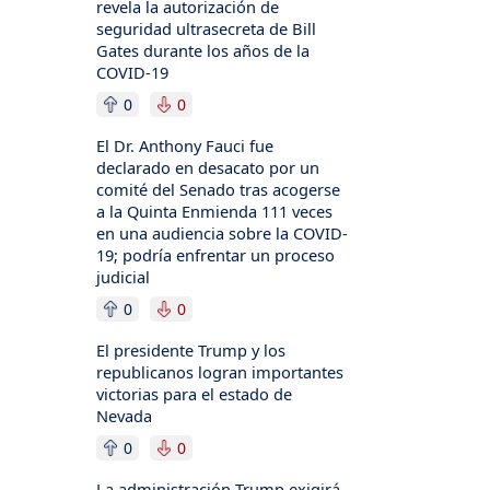
revela la autorización de
seguridad ultrasecreta de Bill
Gates durante los años de la
COVID-19
0
0
El Dr. Anthony Fauci fue
declarado en desacato por un
comité del Senado tras acogerse
a la Quinta Enmienda 111 veces
en una audiencia sobre la COVID-
19; podría enfrentar un proceso
judicial
0
0
El presidente Trump y los
republicanos logran importantes
victorias para el estado de
Nevada
0
0
La administración Trump exigirá