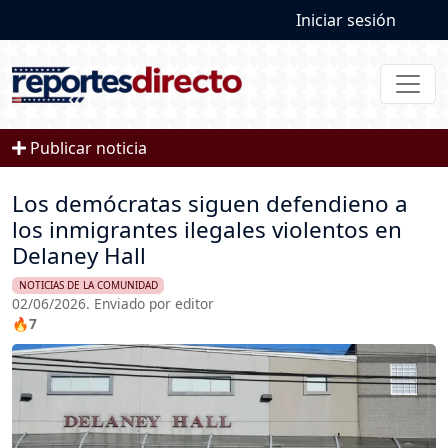
User account
Pasar al contenido principal
Iniciar sesión
Publicar noticia
Los demócratas siguen defendieno a
los inmigrantes ilegales violentos en
Delaney Hall
NOTICIAS DE LA COMUNIDAD
02/06/2026. Enviado por editor
🔥7
Imagen