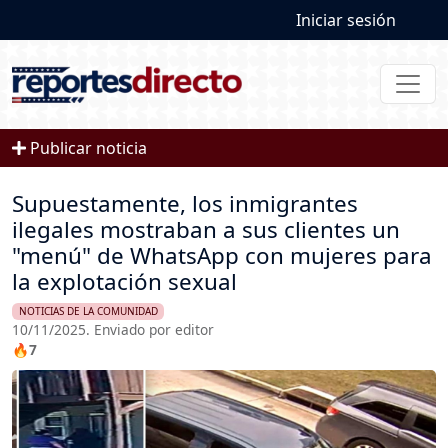
User account
Pasar al contenido principal
Iniciar sesión
Publicar noticia
Supuestamente, los inmigrantes
ilegales mostraban a sus clientes un
"menú" de WhatsApp con mujeres para
la explotación sexual
NOTICIAS DE LA COMUNIDAD
10/11/2025. Enviado por editor
🔥7
Imagen