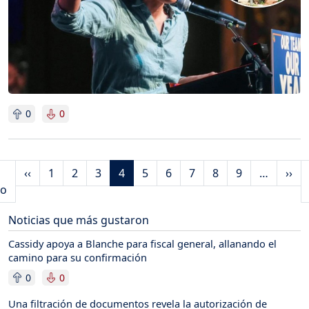
0
0
Paginación
Página anterior
Sig
‹‹
1
2
3
4
5
6
7
8
9
…
››
Primera página
ro
Noticias que más gustaron
Cassidy apoya a Blanche para fiscal general, allanando el
camino para su confirmación
0
0
Una filtración de documentos revela la autorización de