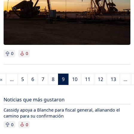
0
0
Paginación
Página anterior
‹‹
…
5
6
7
8
9
10
11
12
13
…
mera página
Noticias que más gustaron
Cassidy apoya a Blanche para fiscal general, allanando el
camino para su confirmación
0
0