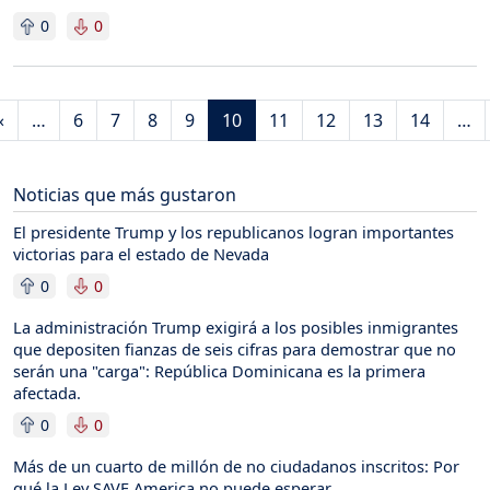
0
0
Paginación
Página anterior
‹
…
6
7
8
9
10
11
12
13
14
…
mera página
Noticias que más gustaron
El presidente Trump y los republicanos logran importantes
victorias para el estado de Nevada
0
0
La administración Trump exigirá a los posibles inmigrantes
que depositen fianzas de seis cifras para demostrar que no
serán una "carga": República Dominicana es la primera
afectada.
0
0
Más de un cuarto de millón de no ciudadanos inscritos: Por
qué la Ley SAVE America no puede esperar